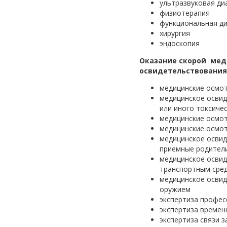
ультразвуковая ди
физиотерапия
функциональная ди
хирургия
эндоскопия
Оказание скорой ме
освидетельствования
медицинские осмот
медицинское освид
или иного токсиче
медицинские осмот
медицинские осмо
медицинское освид
приемные родител
медицинское освид
транспортным сре
медицинское освид
оружием
экспертиза профес
экспертиза времен
экспертиза связи 