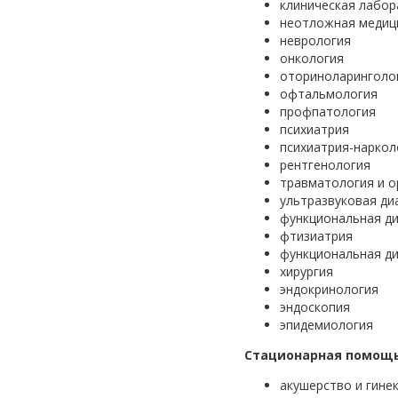
клиническая лабор
неотложная медиц
неврология
онкология
оториноларинголо
офтальмология
профпатология
психиатрия
психиатрия-наркол
рентгенология
травматология и 
ультразвуковая ди
функциональная ди
фтизиатрия
функциональная ди
хирургия
эндокринология
эндоскопия
эпидемиология
Стационарная помощь
акушерство и гине