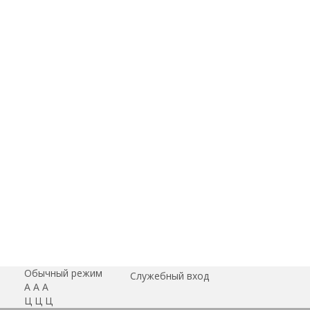
Обычный режим
Служебный вход
А
А
А
Ц
Ц
Ц