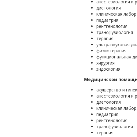
анестезиология и 
диетология
клиническая лабор
педиатрия
рентгенология
трансфузиология
терапия
ультразвуковая ди
физиотерапия
функциональная ди
хирургия
эндоскопия
Медицинской помощи 
акушерство и гине
анестезиология и 
диетология
клиническая лабор
педиатрия
рентгенология
трансфузиология
терапия