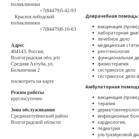
поликлиники
+7(84479)5-42-93
Доврачебная помощь:
Краснослободской
поликлиники
вакцинация (прове
+7(84479)6-16-63
лабораторная диа
лечебное дело
медицинская стати
Адрес
рентгенология
404143, Россия,
функциональная ди
Волгоградская обл, р/п
физиотерапия
Средняя Ахтуба, ул.
сестринское дело
Больничная 2
сестринское дело 
посмотреть на карте
Амбулаторная помощь
Режим работы
вакцинация (прове
круглосуточно
терапия
дерматовенеролог
Зона обслуживания
инфекционные бол
Среднеахтубинский район
кардиология,
Волгоградской области
педиатрия
ультразвуковой ди