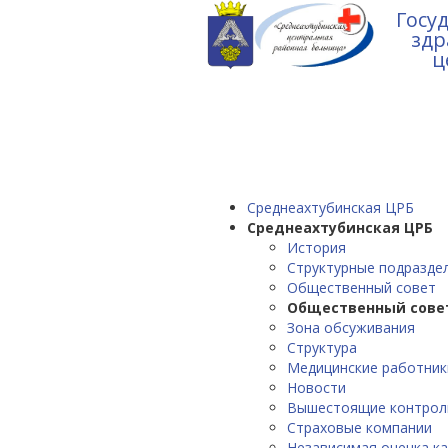
Госу
здр
ц
Среднеахтубинская ЦРБ
Среднеахтубинская ЦРБ
История
Структурные подразде
Общественный совет
Общественный сове
Зона обсуживания
Структура
Медицинские работник
Новости
Вышестоящие контрол
Страховые компании
Независимая оценка к