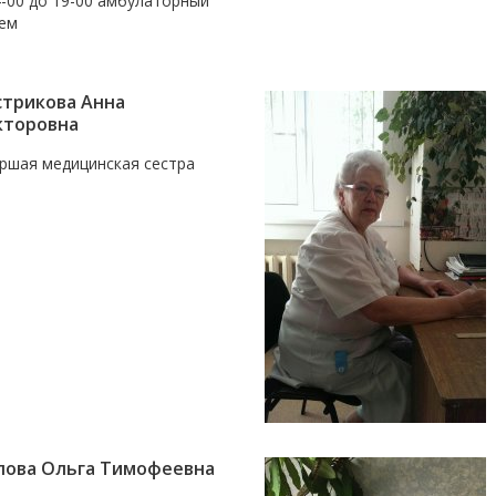
4-00 до 19-00 амбулаторный
ем
стрикова Анна
кторовна
ршая медицинская сестра
пова Ольга Тимофеевна