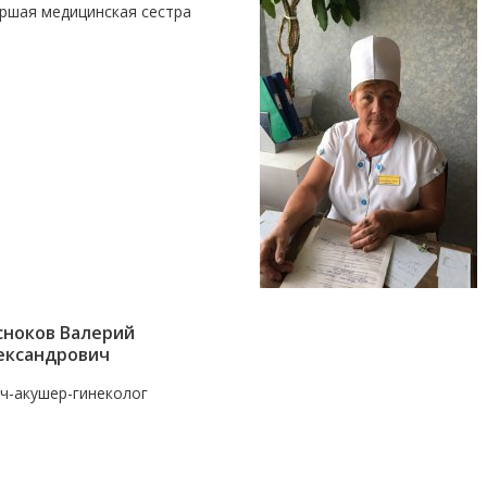
ршая медицинская сестра
сноков Валерий
ександрович
ч-акушер-гинеколог