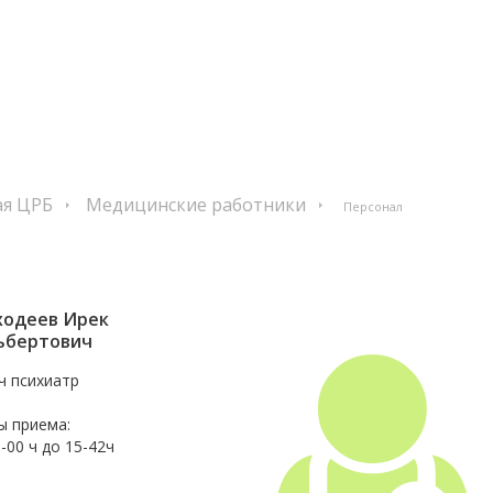
ая ЦРБ
Медицинские работники
Персонал
ходеев Ирек
ьбертович
ч психиатр
ы приема:
8-00 ч до 15-42ч