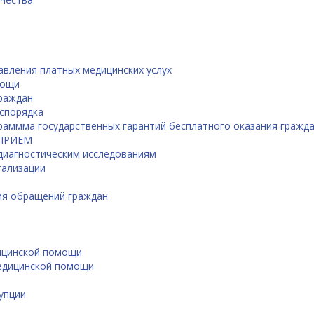
авления платных медицинских услух
мощи
граждан
аспорядка
раммма государственных гарантий бесплатного оказания граж
 ПРИЕМ
 диагностическим исследованиям
тализации
ия обращений граждан
ицинской помощи
едицинской помощи
упции