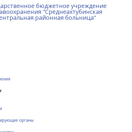
дарственное бюджетное учреждение
авоохранения "Среднеахтубинская
ентральная районная больница"
ления
т
и
ирующие органы
ачества