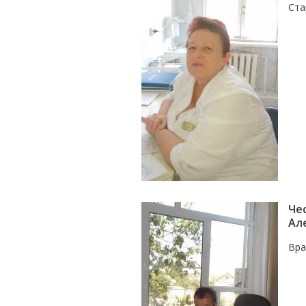
Ста
Че
Ал
Вра