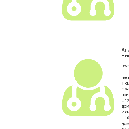
Ан
Ни
вра
час
1 с
с 8
при
с 1
дом
2 с
с 1
дом