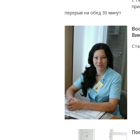
с 1
при
перерыв на обед 30 минут
Во
Ви
Ста
По