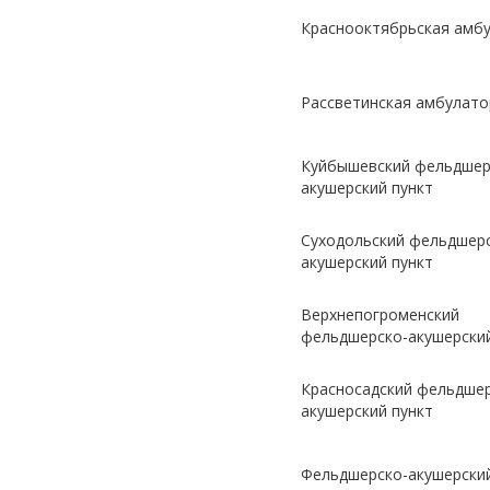
Краснооктябрьская амб
Рассветинская амбулато
Куйбышевский фельдшер
акушерский пункт
Суходольский фельдшер
акушерский пункт
Верхнепогроменский
фельдшерско-акушерский
Красносадский фельдшер
акушерский пункт
Фельдшерско-акушерский 