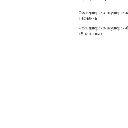
Фельдшерско-акушерский
Песчанка
Фельдшерско-акушерский
«Волжанка»