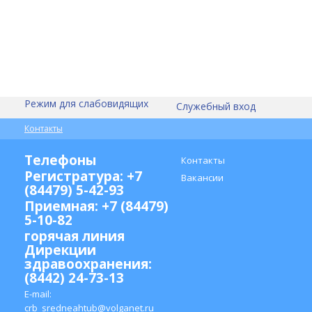
Режим для слабовидящих
Служебный вход
Контакты
Телефоны
Контакты
Регистратура: +7
Вакансии
(84479) 5-42-93
Приемная: +7 (84479)
5-10-82
горячая линия
Дирекции
здравоохранения:
(8442) 24-73-13
E-mail:
crb_sredneahtub@volganet.ru