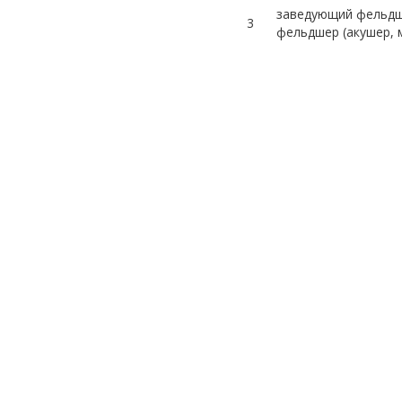
заведующий фельдш
3
фельдшер (акушер, 