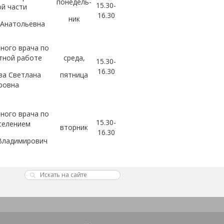
понедель-
15.30-
й части
16.30
ник
 Анатольевна
ного врача по
тной работе
среда,
15.30-
16.30
ва Светлана
пятница
ровна
ного врача по
15.30-
селением
вторник
16.30
Владимирович
тдела кадров
15.30-
четверг
16.30
 Михайловна