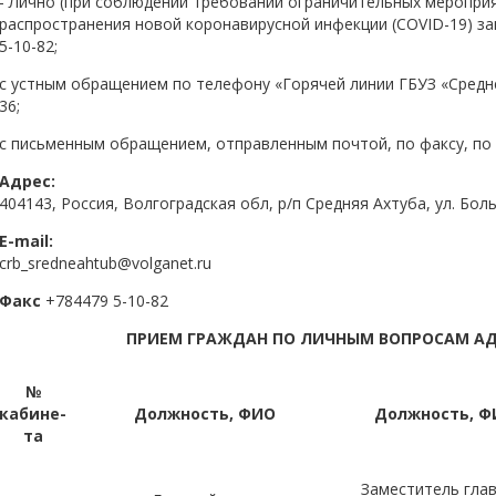
- Лично (при соблюдении требований ограничительных меропр
распространения новой коронавирусной инфекции (COVID-19) з
5-10-82;
с устным обращением по телефону «Горячей линии ГБУЗ «Средн
36;
с письменным обращением, отправленным почтой, по факсу, по 
Адрес:
404143, Россия, Волгоградская обл, р/п Средняя Ахтуба, ул. Бол
E-mail:
crb_sredneahtub@volganet.ru
Факс
+784479 5-10-82
ПРИЕМ ГРАЖДАН ПО ЛИЧНЫМ ВОПРОСАМ А
№
кабине-
Должность, ФИО
Должность, Ф
та
Заместитель глав