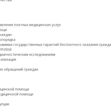
авления платных медицинских услух
мощи
граждан
аспорядка
раммма государственных гарантий бесплатного оказания граж
 ПРИЕМ
 диагностическим исследованиям
тализации
ия обращений граждан
ицинской помощи
едицинской помощи
упции