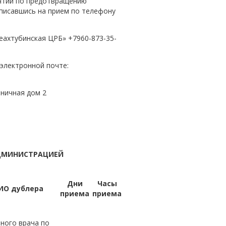
иятий по предотвращению
аписавшись на прием по телефону
еахтубинская ЦРБ» +7960-873-35-
электронной почте:
ьничная дом 2
ДМИНИСТРАЦИЕЙ
Дни
Часы
ИО дублера
приема
приема
ного врача по