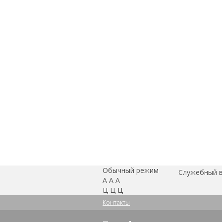
Обычный режим
Служебный 
А
А
А
Ц
Ц
Ц
Контакты