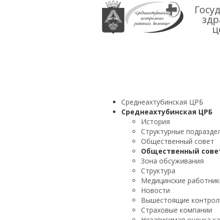
Госу
здр
ц
Среднеахтубинская ЦРБ
Среднеахтубинская ЦРБ
История
Структурные подразде
Общественный совет
Общественный сове
Зона обсуживания
Структура
Медицинские работник
Новости
Вышестоящие контрол
Страховые компании
Независимая оценка к