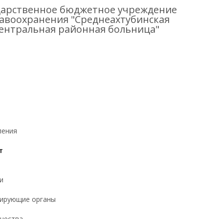
дарственное бюджетное учреждение
авоохранения "Среднеахтубинская
ентральная районная больница"
ления
т
и
ирующие органы
ачества