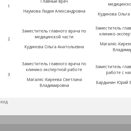
Главный врач
медицинско
1
Наумова Лидия Александровна
Кудинова Ольга
Заместитель глав
Заместитель главного врача по
клинико-экспер
медицинской части
2
Магаляс-Кирее
Кудинова Ольга Анатольевна
Владими
Заместитель главного врача по
Заместитель глав
клинико-экспертной работе
работе с на
3
Магаляс-Киреева Светлана
Бардынин Юрий 
Владимировна
Заместитель главного врача по
вход
Руководитель о
работе с населением
4
Новикова Елена
Бардынин Юрий Владимирович