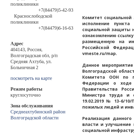
поликлиники
+7(84479)5-42-93
Краснослободской
Комитет социальной 
поликлиники
исполнение пункта
+7(84479)6-16-63
социальной защиты н
ознакомлению ссылку 
размещенную на ин
Адрес
Российской Федерац
404143, Россия,
vmeste.ru/map.
Волгоградская обл, р/п
Средняя Ахтуба, ул.
Данное мероприятие
Больничная 2
Волгоградской облас
Комитета ООН по п
посмотреть на карте
Федерации о ходе 
Правительства Росс
Режим работы
Министра труда и 
круглосуточно
19.02.2019 № 13-6/1
Зона обслуживания
пожилых людей и инва
Среднеахтубинский район
Волгоградской области
Реализация данного
власти и улучшение 
социальной инфрастр